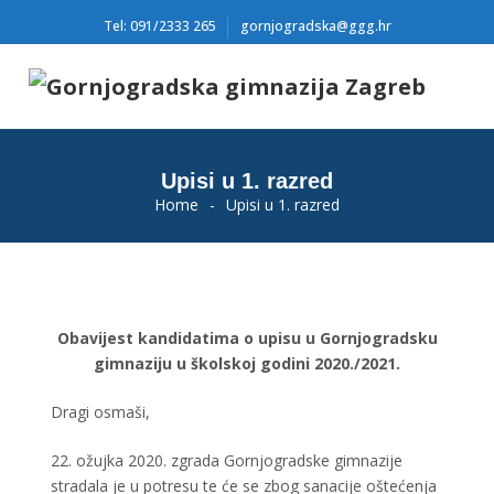
Tel: 091/2333 265
gornjogradska@ggg.hr
Upisi u 1. razred
Home
-
Upisi u 1. razred
Obavijest kandidatima o upisu u Gornjogradsku
gimnaziju u školskoj godini 2020./2021.
Dragi osmaši,
22. ožujka 2020. zgrada Gornjogradske gimnazije
stradala je u potresu te će se zbog sanacije oštećenja