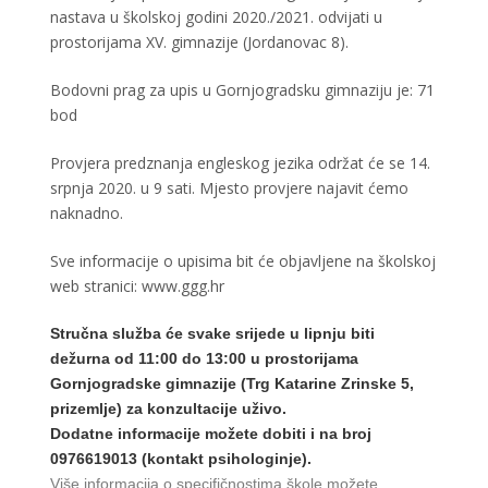
nastava u školskoj godini 2020./2021. odvijati u
prostorijama XV. gimnazije (Jordanovac 8).
Bodovni prag za upis u Gornjogradsku gimnaziju je: 71
bod
Provjera predznanja engleskog jezika održat će se 14.
srpnja 2020. u 9 sati. Mjesto provjere najavit ćemo
naknadno.
Sve informacije o upisima bit će objavljene na školskoj
web stranici:
www.ggg.hr
Stručna služba će svake srijede u lipnju biti
dežurna od 11:00 do 13:00 u prostorijama
Gornjogradske gimnazije (Trg Katarine Zrinske 5,
prizemlje) za konzultacije uživo.
Dodatne informacije možete dobiti i na broj
0976619013 (kontakt psihologinje).
Više informacija o specifičnostima škole možete