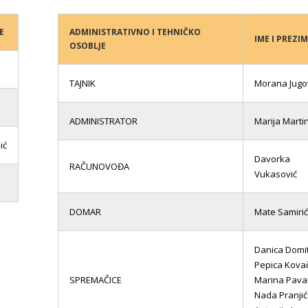
E
ADMINISTRATIVNO I TEHNIČKO
IME I PREZI
OSOBLJE
TAJNIK
Morana Jugo
ADMINISTRATOR
Marija Marti
ić
Davorka
RAČUNOVOĐA
Vukasović
DOMAR
Mate Samirić
Danica Domi
Pepica Kova
SPREMAČICE
Marina Pava
Nada Pranji