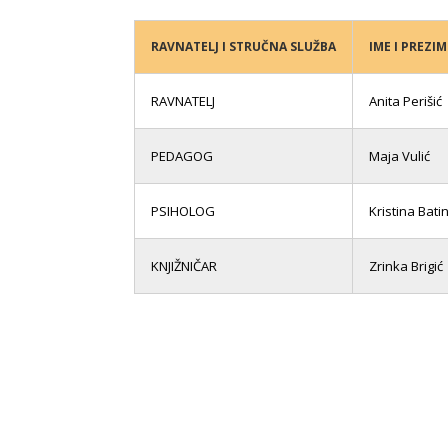
RAVNATELJ I STRUČNA SLUŽBA
IME I PREZIM
RAVNATELJ
Anita Perišić
PEDAGOG
Maja Vulić
PSIHOLOG
Kristina Batin
KNJIŽNIČAR
Zrinka Brigić