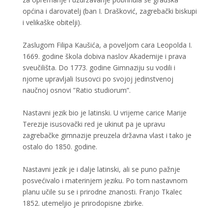
općina i darovatelj (ban I. Drašković, zagrebački biskupi
i velikaške obitelji).
Zaslugom Filipa Kaušića, a poveljom cara Leopolda I.
1669. godine škola dobiva naslov Akademije i prava
sveučilišta. Do 1773. godine Gimnaziju su vodili i
njome upravljali Isusovci po svojoj jedinstvenoj
naučnoj osnovi ”Ratio studiorum”.
Nastavni jezik bio je latinski. U vrijeme carice Marije
Terezije isusovački red je ukinut pa je upravu
zagrebačke gimnazije preuzela državna vlast i tako je
ostalo do 1850. godine.
Nastavni jezik je i dalje latinski, ali se puno pažnje
posvećivalo i materinjem jeziku. Po tom nastavnom
planu učile su se i prirodne znanosti. Franjo Tkalec
1852. utemeljio je prirodopisne zbirke.