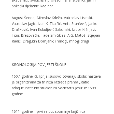
akademici, sveučilišni profesori, znanstvenici, javni i
politički djelatnici kao npr.:
August Šenoa, Miroslav Krleža, Vatroslav Lisinski,
Vatroslav Jagić, Ivan K. Tkalčić, Ante Starčević, Janko
Drašković, Ivan Kukuljević Sakcinski, Izidor Kršnjavi,
Tituš Brezovački, Tade Smičiklas, A.G. Matoš, Stjepan
Radić, Dragutin Domjanić i mnogi, mnogi drugi.
KRONOLOGIJA POVIJESTI ŠKOLE
1607. godine -3. lipnja isusovci otvaraju školu; nastava
je organizirana za tri niža razreda prema „Ratio
adaque institutio studiorum Societatis Jesu“ iz 1599.
godine
1611. godine – prvi se put spominje knjižnica