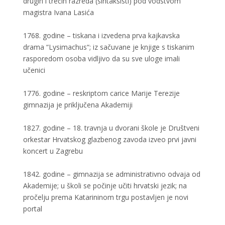
drugih i trećih razreda (sintaksisti) pod vodstvom
magistra Ivana Lasića
1768. godine – tiskana i izvedena prva kajkavska
drama “Lysimachus“; iz sačuvane je knjige s tiskanim
rasporedom osoba vidljivo da su sve uloge imali
učenici
1776. godine – reskriptom carice Marije Terezije
gimnazija je priključena Akademiji
1827. godine – 18. travnja u dvorani škole je Društveni
orkestar Hrvatskog glazbenog zavoda izveo prvi javni
koncert u Zagrebu
1842. godine – gimnazija se administrativno odvaja od
Akademije; u školi se počinje učiti hrvatski jezik; na
pročelju prema Katarininom trgu postavljen je novi
portal