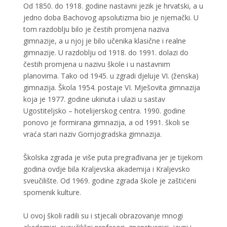
Od 1850. do 1918. godine nastavni jezik je hrvatski, a u
jedno doba Bachovog apsolutizma bio je njemački. U
tom razdoblju bilo je čestih promjena naziva
gimnazije, a u njoj je bilo učenika klasične i realne
gimnazije. U razdoblju od 1918. do 1991. dolazi do
čestih promjena u nazivu škole i u nastavnim
planovima. Tako od 1945. u zgradi djeluje VI. (ženska)
gimnazija. Škola 1954. postaje VI. Mješovita gimnazija
koja je 1977. godine ukinuta i ulazi u sastav
Ugostiteljsko – hotelijerskog centra. 1990. godine
ponovo je formirana gimnazija, a od 1991. školi se
vraća stari naziv Gornjogradska gimnazija.
Školska zgrada je više puta pregrađivana jer je tijekom
godina ovdje bila Kraljevska akademija i Kraljevsko
sveučilište. Od 1969. godine zgrada škole je zaštićeni
spomenik kulture.
U ovoj školi radili su i stjecali obrazovanje mnogi