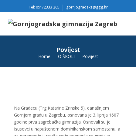
Tel: 091/2333 265
gornjogradska@ggg.hr
Povijest
Home
-
O ŠKOLI
-
Povijest
Na Gradecu (Trg Katarine Zrinske 5), današnjem
Gornjem gradu u Zagrebu, osnovana je 3. lipnja 1607.
godine prva zagrebačka gimnazija. Osnovali su je
Isusovci u napuštenom dominikanskom samostanu, a
za opremanje i uzdržavanje pobrinula se gradska