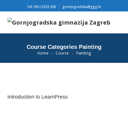
Tel: 091/2333 265
gornjogradska@ggg.hr
Course Categories Painting
Home
-
Course
-
Painting
Introduction to LearnPress