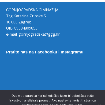
GORNJOGRADSKA GIMNAZIJA
Trg Katarine Zrinske 5
10 000 Zagreb
OIB: 89594809853
e-mail:
gornjogradska@ggg.hr
Pratite nas na Facebooku i Instagramu
Opoziv pristanka na kolačiće
Ova web stranica koristi kolačiće kako bi poboljšala vaše
iskustvo i analizirala promet. Ako nastavite koristiti stranicu