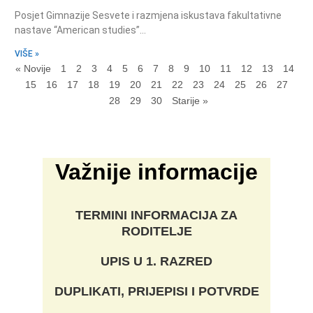
Posjet Gimnazije Sesvete i razmjena iskustava fakultativne
nastave “American studies”…
VIŠE »
« Novije
1
2
3
4
5
6
7
8
9
10
11
12
13
14
15
16
17
18
19
20
21
22
23
24
25
26
27
28
29
30
Starije »
Važnije informacije
TERMINI INFORMACIJA ZA
RODITELJE
UPIS U 1. RAZRED
DUPLIKATI, PRIJEPISI I POTVRDE