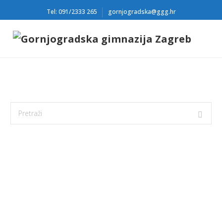
Tel: 091/2333 265
gornjogradska@ggg.hr