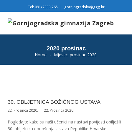
Tel: 091/2333 265
gornjogradska@ggg.hr
2020 prosinac
Home
-
Mjesec:
prosinac 2020.
30. OBLJETNICA BOŽIĆNOG USTAVA
22. Prosinca 2020.
22. Prosinca 2020.
Pogledajte kako su naši učenici na nastavi povijesti obilježili
30. obljetnicu donošenja Ustava Republike Hrvatske...