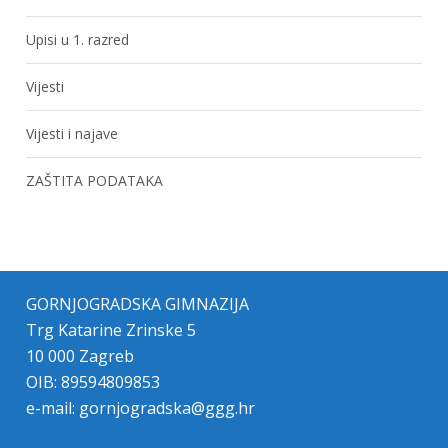
Upisi u 1. razred
Vijesti
Vijesti i najave
ZAŠTITA PODATAKA
GORNJOGRADSKA GIMNAZIJA
Trg Katarine Zrinske 5
10 000 Zagreb
OIB: 89594809853
e-mail:
gornjogradska@ggg.hr