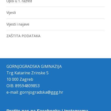
Upisi u 1. razred
Vijesti
Vijesti i najave
ZAŠTITA PODATAKA
GORNJOGRADSKA GIMNAZIJA
Trg Katarine Zrinske 5
10 000 Zagreb
OIB: 89594809853
e-mail:
gornjogradska@ggg.hr
Pratite nas na Facebooku i Instagramu