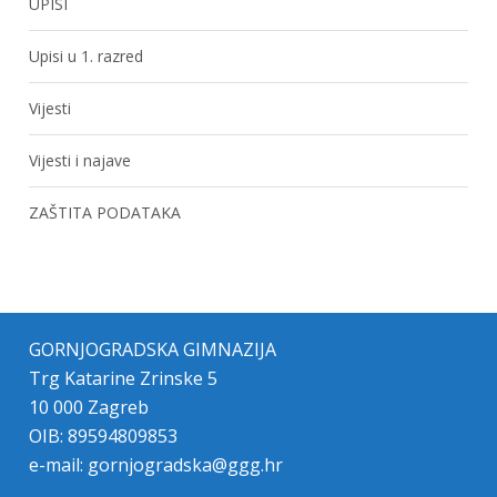
UPISI
Upisi u 1. razred
Vijesti
Vijesti i najave
ZAŠTITA PODATAKA
GORNJOGRADSKA GIMNAZIJA
Trg Katarine Zrinske 5
10 000 Zagreb
OIB: 89594809853
e-mail:
gornjogradska@ggg.hr