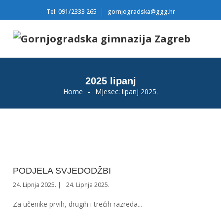
Tel: 091/2333 265
gornjogradska@ggg.hr
2025 lipanj
Home
-
Mjesec:
lipanj 2025.
PODJELA SVJEDODŽBI
24. Lipnja 2025.
24. Lipnja 2025.
Za učenike prvih, drugih i trećih razreda...