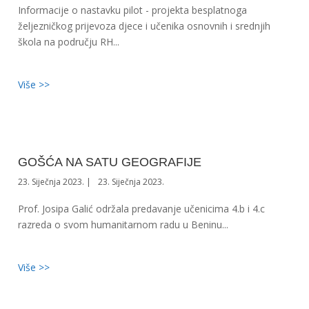
Informacije o nastavku pilot - projekta besplatnoga
željezničkog prijevoza djece i učenika osnovnih i srednjih
škola na području RH...
Više >>
GOŠĆA NA SATU GEOGRAFIJE
23. Siječnja 2023.
23. Siječnja 2023.
Prof. Josipa Galić održala predavanje učenicima 4.b i 4.c
razreda o svom humanitarnom radu u Beninu...
Više >>