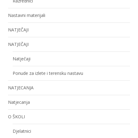
Razrednici
Nastavni materijali
NATJEČAJI
NATJEČAJI
Natječaji
Ponude za izlete i terensku nastavu
NATJECANJA
Natjecanja
O ŠKOLI
Djelatnici