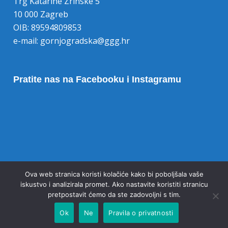
Trg Katarine Zrinske 5
10 000 Zagreb
OIB: 89594809853
e-mail:
gornjogradska@ggg.hr
Pratite nas na Facebooku i Instagramu
Opoziv pristanka na kolačiće
Ova web stranica koristi kolačiće kako bi poboljšala vaše
iskustvo i analizirala promet. Ako nastavite koristiti stranicu
pretpostavit ćemo da ste zadovoljni s tim.
Ok
Ne
Pravila o privatnosti
© 2020 Gornjogradska gimnazija Zagreb