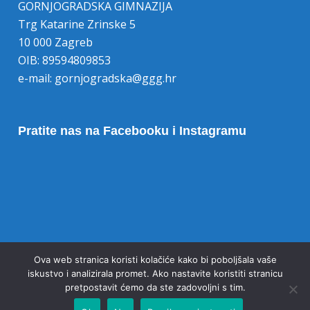
GORNJOGRADSKA GIMNAZIJA
Trg Katarine Zrinske 5
10 000 Zagreb
OIB: 89594809853
e-mail:
gornjogradska@ggg.hr
Pratite nas na Facebooku i Instagramu
Opoziv pristanka na kolačiće
Ova web stranica koristi kolačiće kako bi poboljšala vaše
iskustvo i analizirala promet. Ako nastavite koristiti stranicu
pretpostavit ćemo da ste zadovoljni s tim.