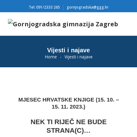
Tel: 091/2333 265
gornjogradska@ggg.hr
Vijesti i najave
Home
-
Vijesti i najave
MJESEC HRVATSKE KNJIGE (
15. 10. –
15. 11. 2023.)
NEK TI RIJEČ NE BUDE
STRANA(C)…