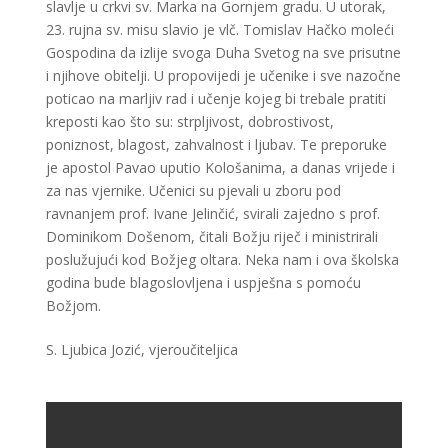
slavlje u crkvi sv. Marka na Gornjem gradu. U utorak,
23. rujna sv. misu slavio je vlč. Tomislav Hačko moleći
Gospodina da izlije svoga Duha Svetog na sve prisutne
i njihove obitelji. U propovijedi je učenike i sve nazočne
poticao na marljiv rad i učenje kojeg bi trebale pratiti
kreposti kao što su: strpljivost, dobrostivost,
poniznost, blagost, zahvalnost i ljubav. Te preporuke
je apostol Pavao uputio Kološanima, a danas vrijede i
za nas vjernike. Učenici su pjevali u zboru pod
ravnanjem prof. Ivane Jelinčić, svirali zajedno s prof.
Dominikom Došenom, čitali Božju riječ i ministrirali
poslužujući kod Božjeg oltara. Neka nam i ova školska
godina bude blagoslovljena i uspješna s pomoću
Božjom.
S. Ljubica Jozić, vjeroučiteljica