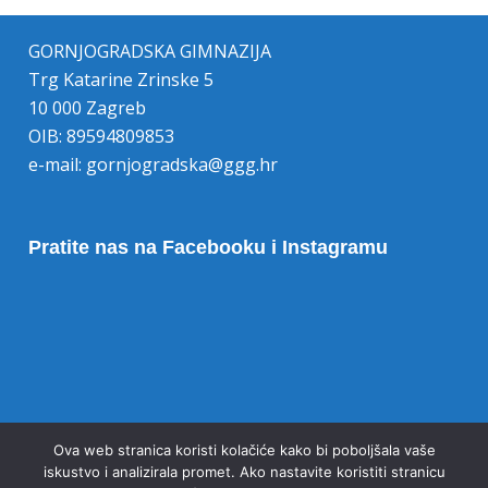
GORNJOGRADSKA GIMNAZIJA
Trg Katarine Zrinske 5
10 000 Zagreb
OIB: 89594809853
e-mail:
gornjogradska@ggg.hr
Pratite nas na Facebooku i Instagramu
Opoziv pristanka na kolačiće
Ova web stranica koristi kolačiće kako bi poboljšala vaše
iskustvo i analizirala promet. Ako nastavite koristiti stranicu