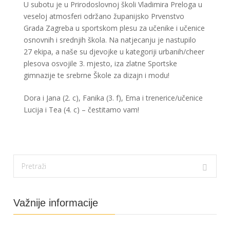
U subotu je u Prirodoslovnoj školi Vladimira Preloga u
veseloj atmosferi održano županijsko Prvenstvo
Grada Zagreba u sportskom plesu za učenike i učenice
osnovnih i srednjih škola. Na natjecanju je nastupilo
27 ekipa, a naše su djevojke u kategoriji urbanih/cheer
plesova osvojile 3. mjesto, iza zlatne Sportske
gimnazije te srebrne Škole za dizajn i modu!
Dora i Jana (2. c), Fanika (3. f), Ema i trenerice/učenice
Lucija i Tea (4. c) – čestitamo vam!
Važnije informacije