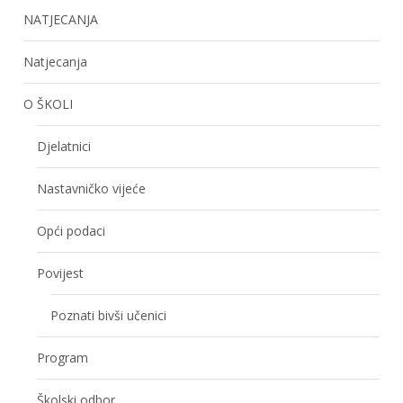
NATJECANJA
Natjecanja
O ŠKOLI
Djelatnici
Nastavničko vijeće
Opći podaci
Povijest
Poznati bivši učenici
Program
Školski odbor