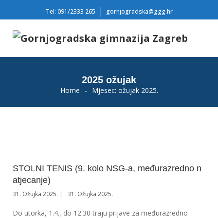
Tel: 091/2333 265
gornjogradska@ggg.hr
2025 ožujak
Home
-
Mjesec:
ožujak 2025.
STOLNI TENIS (9. kolo NSG-a, međurazredno n
atjecanje)
31. Ožujka 2025.
31. Ožujka 2025.
Do utorka, 1.4., do 12:30 traju prijave za međurazredno