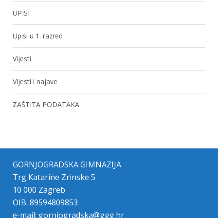
UPISI
Upisi u 1. razred
Vijesti
Vijesti i najave
ZAŠTITA PODATAKA
GORNJOGRADSKA GIMNAZIJA
Trg Katarine Zrinske 5
10 000 Zagreb
OIB: 89594809853
e-mail:
gornjogradska@ggg.hr