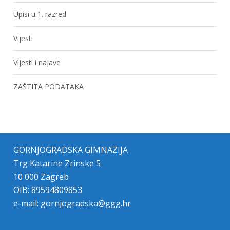
Upisi u 1. razred
Vijesti
Vijesti i najave
ZAŠTITA PODATAKA
GORNJOGRADSKA GIMNAZIJA
Trg Katarine Zrinske 5
10 000 Zagreb
OIB: 89594809853
e-mail:
gornjogradska@ggg.hr