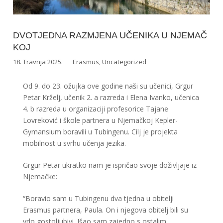
DVOTJEDNA RAZMJENA UČENIKA U NJEMAČ
KOJ
18. Travnja 2025.
Erasmus
,
Uncategorized
Od 9. do 23. ožujka ove godine naši su učenici, Grgur
Petar Krželj, učenik 2. a razreda i Elena Ivanko, učenica
4. b razreda u organizaciji profesorice Tajane
Lovreković i škole partnera u Njemačkoj Kepler-
Gymansium boravili u Tubingenu. Cilj je projekta
mobilnost u svrhu učenja jezika.
Grgur Petar ukratko nam je ispričao svoje doživljaje iz
Njemačke:
“Boravio sam u Tubingenu dva tjedna u obitelji
Erasmus partnera, Paula. On i njegova obitelj bili su
vrlo gostoljubivi. Išao sam zajedno s ostalim