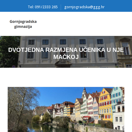
Tel: 091/2333 265
gornjogradska@ggg.hr
DVOTJEDNA RAZMJENA UČENIKA U NJE
MAČKOJ