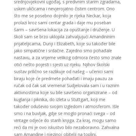
srednjovjekovni ugođaj, s predivnim starim zgradama,
uskim uličicama i nevjerojatno čistim centrom. Ono
što me se posebno dojmilo je rijeka Neckar, koja
prolazi kroz sami centar grada i daje mu poseban
šarm – savršena lokacija za opuštanje i druženje.
U
školi sam se brzo uklopila zahvaljujući Amandininim
prijateljicama, Dunji i Elizabeth, koje su također bile
jako simpatične i srdačne. Zajedno smo pohađale
nastavu, a za vrijeme velikog odmora često smo znale
otići nešto pojesti i sjesti uz rijeku. Njihov školski
sustav prilično se razlikuje od našeg – učenici sami
biraju koje će predmete pohađati i imaju pauzu za
ručak od čak sat vremena!
Sudjelovala sam i u raznim
aktivnostima koje su bile savršeno organizirane – od
kuglanja i piknika, do izleta u Stuttgart, koji me
također oduševio svojim izgledom i atmosferom. Išle
smo i na buvljak, gdje se moglo pronaći svega – od
vintage odjeće do starih knjiga.
Za kraj, mogu samo
reći da mi je ovo iskustvo bilo nezaboravno. Zahvalna
sam Amandine i njezinoj obitelji na toplini,