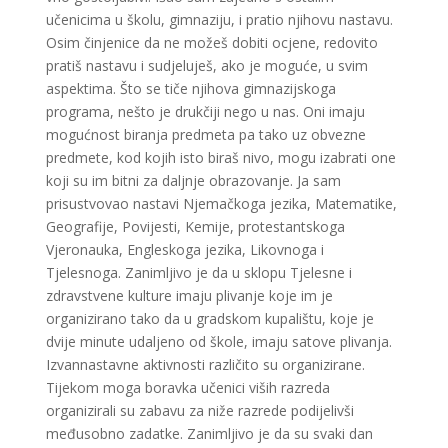
učenicima u školu, gimnaziju, i pratio njihovu nastavu.
Osim činjenice da ne možeš dobiti ocjene, redovito
pratiš nastavu i sudjeluješ, ako je moguće, u svim
aspektima. Što se tiče njihova gimnazijskoga
programa, nešto je drukčiji nego u nas. Oni imaju
mogućnost biranja predmeta pa tako uz obvezne
predmete, kod kojih isto biraš nivo, mogu izabrati one
koji su im bitni za daljnje obrazovanje. Ja sam
prisustvovao nastavi Njemačkoga jezika, Matematike,
Geografije, Povijesti, Kemije, protestantskoga
Vjeronauka, Engleskoga jezika, Likovnoga i
Tjelesnoga. Zanimljivo je da u sklopu Tjelesne i
zdravstvene kulture imaju plivanje koje im je
organizirano tako da u gradskom kupalištu, koje je
dvije minute udaljeno od škole, imaju satove plivanja.
Izvannastavne aktivnosti različito su organizirane.
Tijekom moga boravka učenici viših razreda
organizirali su zabavu za niže razrede podijelivši
međusobno zadatke. Zanimljivo je da su svaki dan