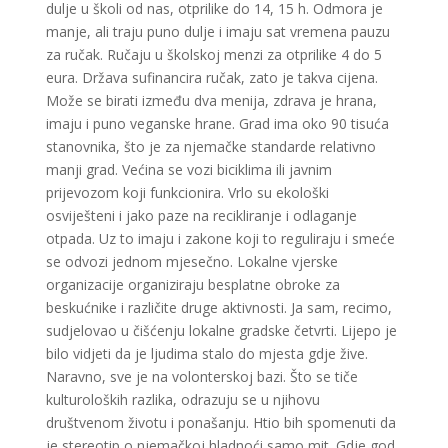
dulje u školi od nas, otprilike do 14, 15 h. Odmora je
manje, ali traju puno dulje i imaju sat vremena pauzu
za ručak. Ručaju u školskoj menzi za otprilike 4 do 5
eura. Država sufinancira ručak, zato je takva cijena.
Može se birati između dva menija, zdrava je hrana,
imaju i puno veganske hrane. Grad ima oko 90 tisuća
stanovnika, što je za njemačke standarde relativno
manji grad. Većina se vozi biciklima ili javnim
prijevozom koji funkcionira. Vrlo su ekološki
osviješteni i jako paze na recikliranje i odlaganje
otpada. Uz to imaju i zakone koji to reguliraju i smeće
se odvozi jednom mjesečno. Lokalne vjerske
organizacije organiziraju besplatne obroke za
beskućnike i različite druge aktivnosti. Ja sam, recimo,
sudjelovao u čišćenju lokalne gradske četvrti. Lijepo je
bilo vidjeti da je ljudima stalo do mjesta gdje žive.
Naravno, sve je na volonterskoj bazi. Što se tiče
kulturoloških razlika, odrazuju se u njihovu
društvenom životu i ponašanju. Htio bih spomenuti da
je stereotip o njemačkoj hladnoći samo mit. Gdje god