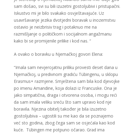
sam došao, svi su bili izuzetni gostoljubivi i pristupačni.
Iskustvo mi je bilo svakako osvještavajuće. Uz
usavršavanje jezika dvotjedni boravak u inozemstvu
ostavio je neizbrisiv trag i potaknuo me na
razmišljanje o političkom i socijalnom angažmanu
kako bi se promijenile prilike i kod nas. “
A ovako o boravku u Njemačkoj govori Elena:
“Imala sam nevjerojatnu priliku provesti deset dana u
Njemačkoj, u predivnom gradiću Tübingenu, u sklopu
Erasmus+ razmjene. Smještena sam bila kod djevojke
po imenu Amandine, koja dolazi iz Francuske. Ona je
jako simpatična, draga i otvorena osoba, i mogu reći
da sam imala veliku sreću što sam upravo kod nje
boravila. Njezina obitelj također je bila izuzetno
gostoljubiva – ugostili su me kao da se poznajemo
već sto godina, zbog čega sam se osjećala kao kod
kuće.
Tübingen me potpuno očarao. Grad ima