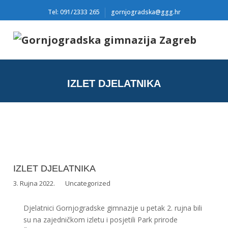
Tel: 091/2333 265
gornjogradska@ggg.hr
IZLET DJELATNIKA
IZLET DJELATNIKA
3. Rujna 2022.
Uncategorized
Djelatnici Gornjogradske gimnazije u petak 2. rujna bili
su na zajedničkom izletu i posjetili Park prirode