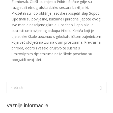
Žumberak. Obišli su mjesta Pribić i Sošice gdje su
razgledali etnografsku zbirku sestara bazilijanki.
Prošetali su i do obližnje Jazovke i posjetili slap Sopot.
Upoznali su povijesne, kulturne i prirodne ljepote ovog
sve manje naseljenog kraja. Posebno lijepo bilo je
susresti umirovljenog biskupa Nikolu Kekića koji je
djelatnike škole upoznao s grkokatoličkom zajednicom
koja već stoljećima živi na ovim prostorima. Prekrasna
priroda, dobro i veselo društvo te susret s
umirovljenim djelatnicima naše škole posebno su
obogatili ovaj izlet.
Važnije informacije