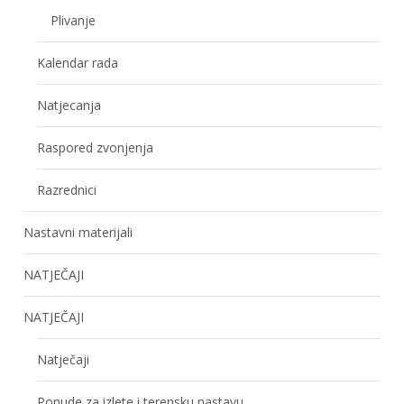
Plivanje
Kalendar rada
Natjecanja
Raspored zvonjenja
Razrednici
Nastavni materijali
NATJEČAJI
NATJEČAJI
Natječaji
Ponude za izlete i terensku nastavu