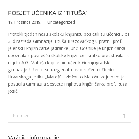
POSJET UČENIKA IZ “TITUŠA”
19. Prosinca 2019.
Uncategorized
Protekli tjedan našu školsku knjižnicu posjetili su učenici 3.c i
3. d razreda Gimnazije Tituša Brezovačkog u pratnji prof.
Jelenski i knjižničarke Jadranke Jurić. Učenike je knjižničarka
upoznala s poviješću školske knjižnice i kratko predstavila lik
i djelo A.G. Matoša koji je bio učenik Gornjogradske
gimnazije. Učenici su razgledali novouređenu učionicu
Hrvatskoga jezika „Matoš“ i izložbu o Matošu koju nam je
posudila Gimnazija Sesvete i njihova knjižničarka prof. Ruža
Jozić.
Važnije informacije