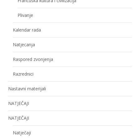
Francuska kultura i civilizacija
Plivanje
Kalendar rada
Natjecanja
Raspored zvonjenja
Razrednici
Nastavni materijali
NATJEČAJI
NATJEČAJI
Natječaji