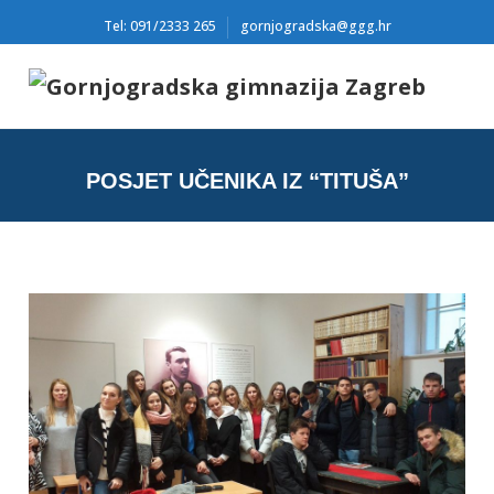
Tel: 091/2333 265
gornjogradska@ggg.hr
POSJET UČENIKA IZ “TITUŠA”