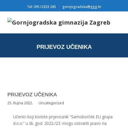
Tel: 091/2333 265
gornjogradska@ggg.hr
PRIJEVOZ UČENIKA
PRIJEVOZ UČENIKA
25. Rujna 2022.
Uncategorized
Učenici koji koriste prijevoznik “Samoborček EU grupa
d.o.o.” u šk. god. 2022./23. mogu ostvariti pravo na