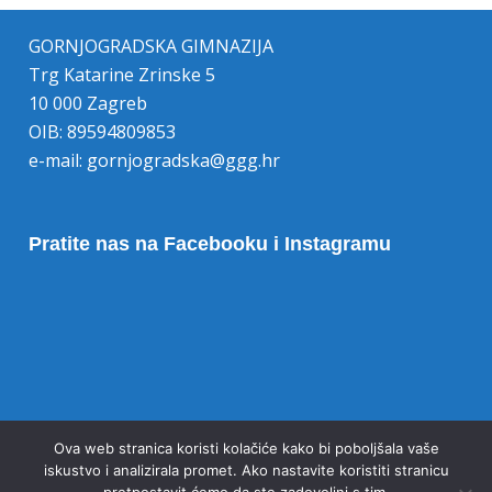
GORNJOGRADSKA GIMNAZIJA
Trg Katarine Zrinske 5
10 000 Zagreb
OIB: 89594809853
e-mail:
gornjogradska@ggg.hr
Pratite nas na Facebooku i Instagramu
Opoziv pristanka na kolačiće
Ova web stranica koristi kolačiće kako bi poboljšala vaše
iskustvo i analizirala promet. Ako nastavite koristiti stranicu