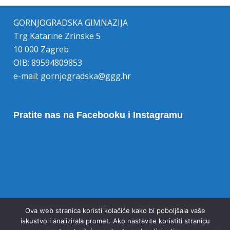
GORNJOGRADSKA GIMNAZIJA
Trg Katarine Zrinske 5
10 000 Zagreb
OIB: 89594809853
e-mail:
gornjogradska@ggg.hr
Pratite nas na Facebooku i Instagramu
Opoziv pristanka na kolačiće
Ova web stranica koristi kolačiće kako bi poboljšala vaše
iskustvo i analizirala promet. Ako nastavite koristiti stranicu