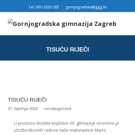
Tel: 091/2333 265
gornjogradska@ggg.hr
TISUĆU RIJEČI
TISUĆU RIJEČI
31. Siječnja 2024.
Uncategorized
U prostoru školske knjižnice XV. gimnazije otvorena je
izložba likovnih radova naše maturantice Marte