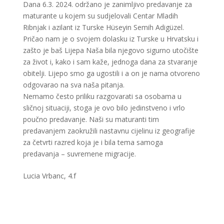
Dana 6.3. 2024. održano je zanimljivo predavanje za
maturante u kojem su sudjelovali Centar Mladih
Ribnjak i azilant iz Turske Hüseyin Semih Adigüzel.
Pričao nam je o svojem dolasku iz Turske u Hrvatsku i
zašto je baš Lijepa Naša bila njegovo sigurno utočište
za život i, kako i sam kaže, jednoga dana za stvaranje
obitelji. Lijepo smo ga ugostili i a on je nama otvoreno
odgovarao na sva naša pitanja.
Nemamo često priliku razgovarati sa osobama u
sličnoj situaciji, stoga je ovo bilo jedinstveno i vrlo
poučno predavanje. Naši su maturanti tim
predavanjem zaokružili nastavnu cijelinu iz geografije
za četvrti razred koja je i bila tema samoga
predavanja – suvremene migracije.
Lucia Vrbanc, 4.f