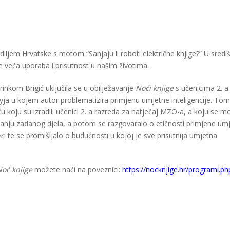
diljem Hrvatske s motom “Sanjaju li roboti električne knjige?” U sredi
sve veća uporaba i prisutnost u našim životima.
rinkom Brigić uključila se u obilježavanje
Noći knjige
s učenicima 2. a
ja u kojem autor problematizira primjenu umjetne inteligencije. Tom
ču koju su izradili učenici 2. a razreda za natječaj MZO-a, a koju se m
avanju zadanog djela, a potom se razgovaralo o etičnosti primjene um
nc
. te se promišljalo o budućnosti u kojoj je sve prisutnija umjetna
oć knjige
možete naći na poveznici:
https://nocknjige.hr/programi.ph