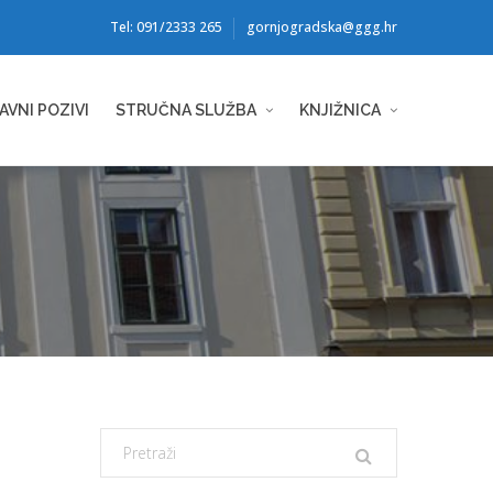
Tel: 091/2333 265
gornjogradska@ggg.hr
AVNI POZIVI
STRUČNA SLUŽBA
KNJIŽNICA