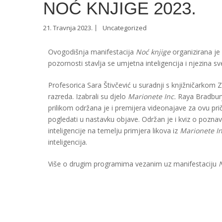
NOĆ KNJIGE 2023.
21. Travnja 2023.
Uncategorized
Ovogodišnja manifestacija
Noć knjige
organizirana je 
pozornosti stavlja se umjetna inteligencija i njezina 
Profesorica Sara Štivčević u suradnji s knjižničarkom Z
razreda. Izabrali su djelo
Marionete Inc.
Raya Bradbury
prilikom održana je i premijera videonajave za ovu pri
pogledati u nastavku objave. Održan je i kviz o pozn
inteligencije na temelju primjera likova iz
Marionete I
inteligencija.
Više o drugim programima vezanim uz manifestaciju
N