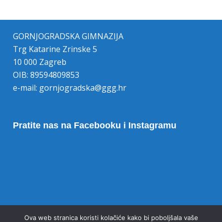
GORNJOGRADSKA GIMNAZIJA
Trg Katarine Zrinske 5
10 000 Zagreb
OIB: 89594809853
e-mail:
gornjogradska@ggg.hr
Pratite nas na Facebooku i Instagramu
Opoziv pristanka na kolačiće
Ova web stranica koristi kolačiće kako bi poboljšala vaše