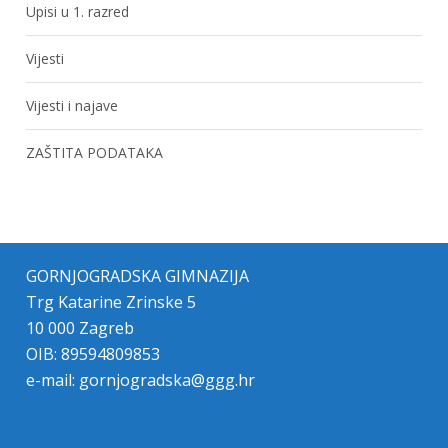
Upisi u 1. razred
Vijesti
Vijesti i najave
ZAŠTITA PODATAKA
GORNJOGRADSKA GIMNAZIJA
Trg Katarine Zrinske 5
10 000 Zagreb
OIB: 89594809853
e-mail:
gornjogradska@ggg.hr