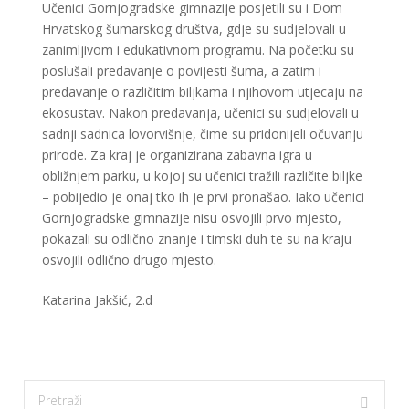
Učenici Gornjogradske gimnazije posjetili su i Dom
Hrvatskog šumarskog društva, gdje su sudjelovali u
zanimljivom i edukativnom programu. Na početku su
poslušali predavanje o povijesti šuma, a zatim i
predavanje o različitim biljkama i njihovom utjecaju na
ekosustav. Nakon predavanja, učenici su sudjelovali u
sadnji sadnica lovorvišnje, čime su pridonijeli očuvanju
prirode. Za kraj je organizirana zabavna igra u
obližnjem parku, u kojoj su učenici tražili različite biljke
– pobijedio je onaj tko ih je prvi pronašao. Iako učenici
Gornjogradske gimnazije nisu osvojili prvo mjesto,
pokazali su odlično znanje i timski duh te su na kraju
osvojili odlično drugo mjesto.
Katarina Jakšić, 2.d