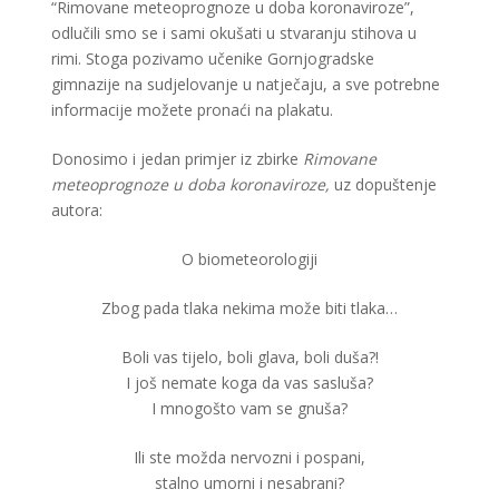
“Rimovane meteoprognoze u doba koronaviroze”,
odlučili smo se i sami okušati u stvaranju stihova u
rimi. Stoga pozivamo učenike Gornjogradske
gimnazije na sudjelovanje u natječaju, a sve potrebne
informacije možete pronaći na plakatu.
Donosimo i jedan primjer iz zbirke
Rimovane
meteoprognoze u doba koronaviroze,
uz dopuštenje
autora:
O biometeorologiji
Zbog pada tlaka nekima može biti tlaka…
Boli vas tijelo, boli glava, boli duša?!
I još nemate koga da vas sasluša?
I mnogošto vam se gnuša?
Ili ste možda nervozni i pospani,
stalno umorni i nesabrani?