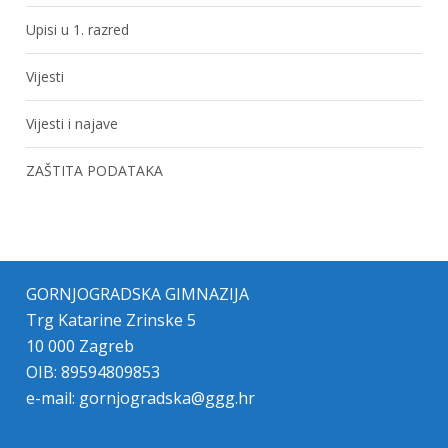
Upisi u 1. razred
Vijesti
Vijesti i najave
ZAŠTITA PODATAKA
GORNJOGRADSKA GIMNAZIJA
Trg Katarine Zrinske 5
10 000 Zagreb
OIB: 89594809853
e-mail:
gornjogradska@ggg.hr