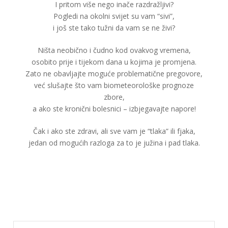
I pritom više nego inače razdražljivi?
Pogledi na okolni svijet su vam “sivi”,
i još ste tako tužni da vam se ne živi?
Ništa neobično i čudno kod ovakvog vremena,
osobito prije i tijekom dana u kojima je promjena.
Zato ne obavljajte moguće problematične pregovore,
već slušajte što vam biometeorološke prognoze
zbore,
a ako ste kronični bolesnici – izbjegavajte napore!
Čak i ako ste zdravi, ali sve vam je “tlaka” ili fjaka,
jedan od mogućih razloga za to je južina i pad tlaka.