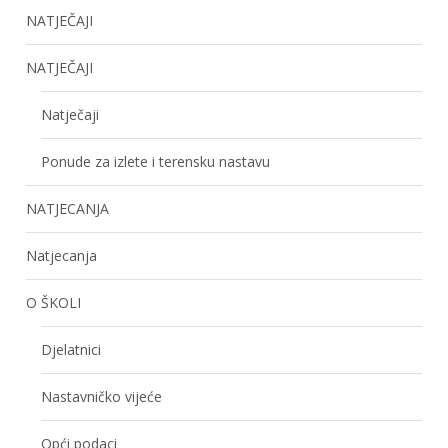
NATJEČAJI
NATJEČAJI
Natječaji
Ponude za izlete i terensku nastavu
NATJECANJA
Natjecanja
O ŠKOLI
Djelatnici
Nastavničko vijeće
Opći podaci