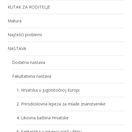
KUTAK ZA RODITELJE
Matura
Najčešći problemi
NASTAVA
Dodatna nastava
Fakultativna nastava
1. Hrvatska u jugoistočnoj Europi
2. Prirodoslovna lepeza za mlade znanstvenike
4. Likovna baština Hrvatske
6. Fantastika u pisanoj riječi i filmu