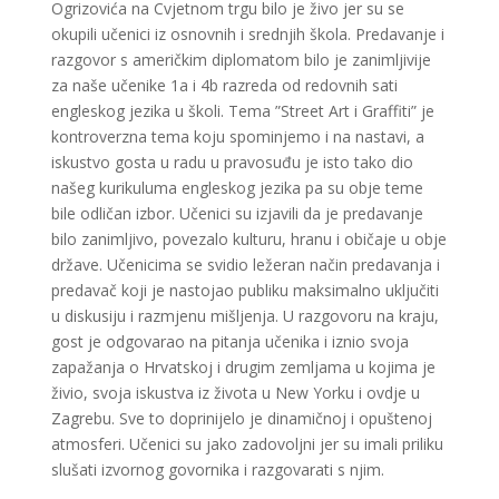
Ogrizovića na Cvjetnom trgu bilo je živo jer su se
okupili učenici iz osnovnih i srednjih škola. Predavanje i
razgovor s američkim diplomatom bilo je zanimljivije
za naše učenike 1a i 4b razreda od redovnih sati
engleskog jezika u školi. Tema ”Street Art i Graffiti” je
kontroverzna tema koju spominjemo i na nastavi, a
iskustvo gosta u radu u pravosuđu je isto tako dio
našeg kurikuluma engleskog jezika pa su obje teme
bile odličan izbor. Učenici su izjavili da je predavanje
bilo zanimljivo, povezalo kulturu, hranu i običaje u obje
države. Učenicima se svidio ležeran način predavanja i
predavač koji je nastojao publiku maksimalno uključiti
u diskusiju i razmjenu mišljenja. U razgovoru na kraju,
gost je odgovarao na pitanja učenika i iznio svoja
zapažanja o Hrvatskoj i drugim zemljama u kojima je
živio, svoja iskustva iz života u New Yorku i ovdje u
Zagrebu. Sve to doprinijelo je dinamičnoj i opuštenoj
atmosferi. Učenici su jako zadovoljni jer su imali priliku
slušati izvornog govornika i razgovarati s njim.