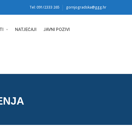
Tel: 091/2333 265
gornjogradska@ggg.hr
TI
NATJEČAJI
JAVNI POZIVI
ENJA