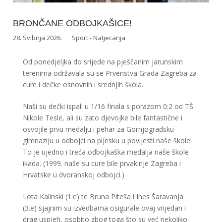
BRONČANE ODBOJKAŠICE!
28. Svibnja 2026.
Sport - Natjecanja
Od ponedjeljka do srijede na pješčanim jarunskim
terenima održavala su se Prvenstva Grada Zagreba za
cure i dečke osnovnih i srednjih škola.
Naši su dečki ispali u 1/16 finala s porazom 0:2 od TŠ
Nikole Tesle, ali su zato djevojke bile fantastične i
osvojile prvu medalju i pehar za Gornjogradsku
gimnaziju u odbojci na pijesku u povijesti naše škole!
To je ujedno i treća odbojkaška medalja naše škole
ikada. (1999. naše su cure bile prvakinje Zagreba i
Hrvatske u dvoranskoj odbojci.)
Lota Kalinski (1.e) te Bruna Piteša i Ines Šaravanja
(3.e) sjajnim su izvedbama osigurale ovaj vrijedan i
drag uspjeh, osobito zbog toga što su već nekoliko