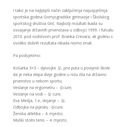
I tako je na najljepši način zaključenja najuspješnija
sportska godina Gornjogradske gimnazije i Školskog
sportskog društva Grič. Najbolji rezultati ikada su
osvajanje državnih prvenstava u odbojci 1999. i futsalu
2010. pod vodstvom prof. Branka Crevara, ali godinu s
ovoliko dobrih rezultata nikada nismo imali.
Pa podsjetimo:
Košarka 3×3 – djevojke 🥇, prvi puta u povijesti škole
da je neka ekipa dvije godine u nizu išla na državno
prvenstvo u nekom sportu;
Veslanje na ergometru – 🥇cure;
Veslanje na vodi – 🥈 cure;
Eva Medja, 1.e, skijanje – 🥈;
Odbojka na pijesku -🥉cure;
Ženska atletika – 4. mjesto;
Muški stolni tenis – 4. mjesto.