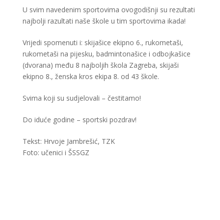
U svim navedenim sportovima ovogodišnji su rezultati
najbolji razultati naše škole u tim sportovima ikada!
Vrijedi spomenuti i: skijašice ekipno 6., rukometaši,
rukometaši na pijesku, badmintonašice i odbojkašice
(dvorana) među 8 najboljih škola Zagreba, skijaši
ekipno 8., ženska kros ekipa 8. od 43 škole.
Svima koji su sudjelovali – čestitamo!
Do iduće godine – sportski pozdrav!
Tekst: Hrvoje Jambrešić, TZK
Foto: učenici i ŠSSGZ