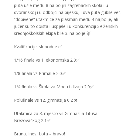
puta ušle među 8 najboljih zagrebačkih škola i u
dvoranskoj i u odbojci na pijesku, i dva puta gubile već
“dobivene” utakmice za plasman među 4 najbolje, ali
jučer su to doista i uspjele i u konkurenciji 39 ženskih
srednjoškolskih ekipa bile 3. najbolje 🥉
Kvalifikacije: slobodne ✅
1/16 finala vs 1. ekonomska 2:0✅️
1/8 finala vs Primalje 2:0✅
1/4 finala vs Škola za Modu i dizajn 2:0✅
Polufinale vs 12. gimnazija 0:2 ❌️
Utakmica za 3. mjesto vs Gimnazija Tituša
Brezovačkog 2:1✅
Bruna, Ines, Lota – bravo!