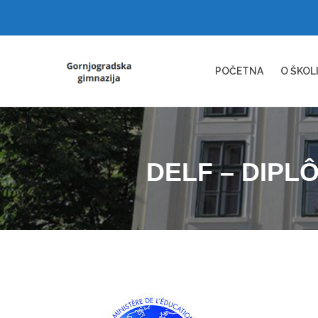
POČETNA
O ŠKOL
DELF – DIPL