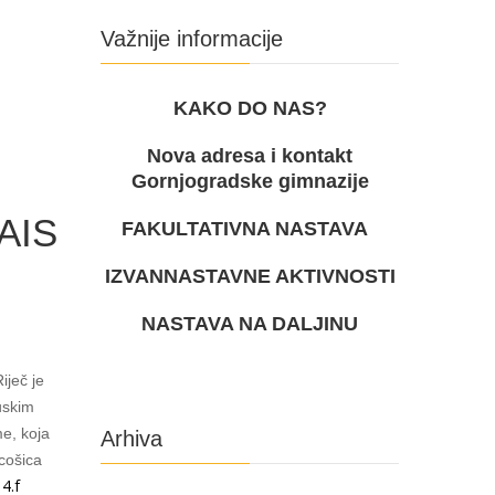
Važnije informacije
KAKO DO NAS?
Nova adresa i kontakt
Gornjogradske gimnazije
AIS
FAKULTATIVNA NASTAVA
IZVANNASTAVNE AKTIVNOSTI
NASTAVA NA DALJINU
Riječ je
uskim
me, koja
Arhiva
ucošica
4.f