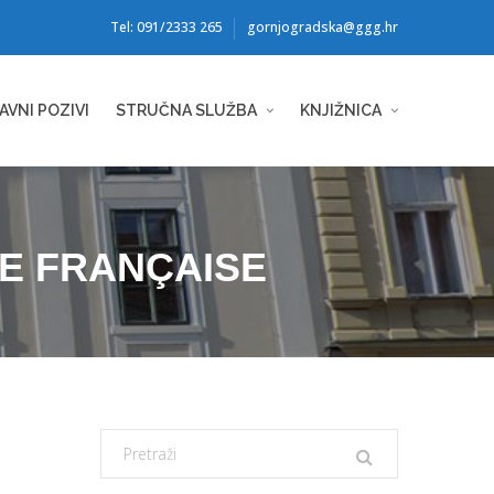
Tel: 091/2333 265
gornjogradska@ggg.hr
AVNI POZIVI
STRUČNA SLUŽBA
KNJIŽNICA
UE FRANÇAISE