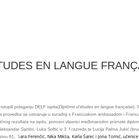
ÉTUDES EN LANGUE FRANÇ
istupili polaganju DELF ispita(
Diplôme d’études en langue française
). 
 a provedba se ostvaruje u suradnji s Francuskom ambasadom i Franc
ličnog rezultata na ispitu, ponosni vlasnici međunarodno priznate diplo
leksandar Santini, Luka Softić iz 3. f razreda te Lucija Palma Jukić (br
S
ara Ferenčić, Nika Mikša, Karla Šarec i Jona Tomić, učenice 
azinu A1;