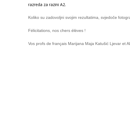
razreda za razini A2.
Koliko su zadovoljni svojim rezultatima, svjedoče fotograf
Félicitations, nos chers élèves !
Vos profs de français Marijana Maja Katušić Ljevar et Al