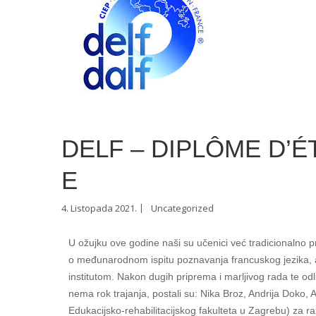
DELF – DIPLÔME D’
E
4. Listopada 2021.
Uncategorized
U ožujku ove godine naši su učenici već tradicionalno pr
o međunarodnom ispitu poznavanja francuskog jezika,
institutom. Nakon dugih priprema i marljivog rada te od
nema rok trajanja, postali su: Nika Broz, Andrija Doko, A
Edukacijsko-rehabilitacijskog fakulteta u Zagrebu) za r