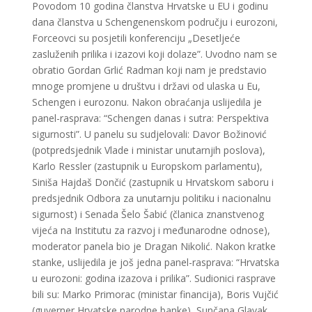
Povodom 10 godina članstva Hrvatske u EU i godinu
dana članstva u Schengenenskom području i eurozoni,
Forceovci su posjetili konferenciju „Desetljeće
zasluženih prilika i izazovi koji dolaze”. Uvodno nam se
obratio Gordan Grlić Radman koji nam je predstavio
mnoge promjene u društvu i državi od ulaska u Eu,
Schengen i eurozonu. Nakon obraćanja uslijedila je
panel-rasprava: “Schengen danas i sutra: Perspektiva
sigurnosti”. U panelu su sudjelovali: Davor Božinović
(potpredsjednik Vlade i ministar unutarnjih poslova),
Karlo Ressler (zastupnik u Europskom parlamentu),
Siniša Hajdaš Dončić (zastupnik u Hrvatskom saboru i
predsjednik Odbora za unutarnju politiku i nacionalnu
sigurnost) i Senada Šelo Šabić (članica znanstvenog
vijeća na Institutu za razvoj i međunarodne odnose),
moderator panela bio je Dragan Nikolić. Nakon kratke
stanke, uslijedila je još jedna panel-rasprava: “Hrvatska
u eurozoni: godina izazova i prilika”. Sudionici rasprave
bili su: Marko Primorac (ministar financija), Boris Vujčić
(guverner Hrvatske narodne banke), Sunčana Glavak