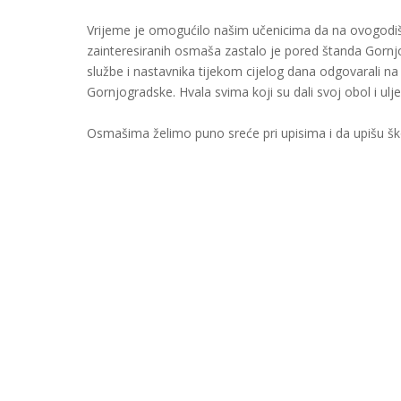
Vrijeme je omogućilo našim učenicima da na ovogod
zainteresiranih osmaša zastalo je pored štanda Gorn
službe i nastavnika tijekom cijelog dana odgovarali n
Gornjogradske. Hvala svima koji su dali svoj obol i ulj
Osmašima želimo puno sreće pri upisima i da upišu škol