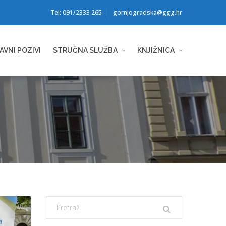
Tel: 091/2333 265
gornjogradska@ggg.hr
AVNI POZIVI
STRUČNA SLUŽBA
KNJIŽNICA