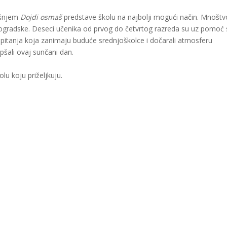
išnjem
Dojdi osmaš
predstave školu na najbolji mogući način. Mnoštv
jogradske. Deseci učenika od prvog do četvrtog razreda su uz pomoć 
a pitanja koja zanimaju buduće srednjoškolce i dočarali atmosferu
epšali ovaj sunčani dan.
u koju priželjkuju.