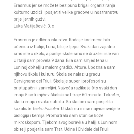
Erasmus jer se možete bez puno briga i organiziranja
kulturno uzdići i posjetiti velike gradove u inostranstvu
prije ljetnih gužvi.
Luka Matijašević, 3. e
Erasmus je odlično iskustvo. Kada je kod mene bila
učenica iz Italije, Luna, bilo je lijepo. Svaki dan zajedno
smo išle u školu, a poslije škole smo se družile i išle van.
U Italiji sam provela 9 dana. Bila sam smještena u
Luninoj obitelji u malom gradiću Alture. Upoznala sam
njihovu školu i kulturu. Škola se nalazi u gradu
Cervignano del Friuli. Škola je super i profesori su
pristupačni i zanimljivi. Najveća razlika je što svaki dan
imaju 5 sati i njihov školski sat traje 60 minuta. Također,
školu imaju i svaku subotu. Sa školom sam posjetila
kazalište
Teatro Pasolini.
U školi su mi se najviše svidjele
biologija i kemija. Promatrala sam stanice kože
mikroskopom. Tijekom svog boravka u Italiji s Luninom
obitelji posjetila sam Trst, Udine i Cividale del Friuli.