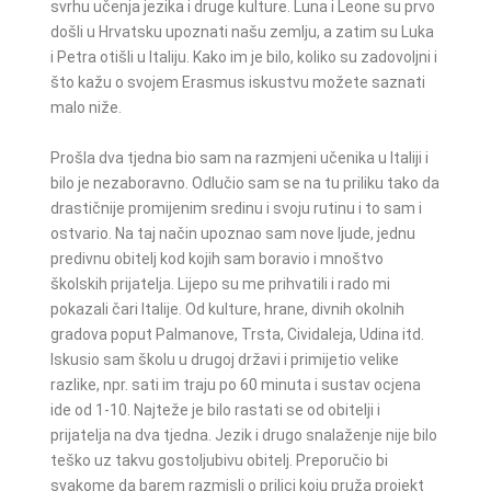
svrhu učenja jezika i druge kulture. Luna i Leone su prvo
došli u Hrvatsku upoznati našu zemlju, a zatim su Luka
i Petra otišli u Italiju. Kako im je bilo, koliko su zadovoljni i
što kažu o svojem Erasmus iskustvu možete saznati
malo niže.
Prošla dva tjedna bio sam na razmjeni učenika u Italiji i
bilo je nezaboravno. Odlučio sam se na tu priliku tako da
drastičnije promijenim sredinu i svoju rutinu i to sam i
ostvario. Na taj način upoznao sam nove ljude, jednu
predivnu obitelj kod kojih sam boravio i mnoštvo
školskih prijatelja. Lijepo su me prihvatili i rado mi
pokazali čari Italije. Od kulture, hrane, divnih okolnih
gradova poput Palmanove, Trsta, Cividaleja, Udina itd.
Iskusio sam školu u drugoj državi i primijetio velike
razlike, npr. sati im traju po 60 minuta i sustav ocjena
ide od 1-10. Najteže je bilo rastati se od obitelji i
prijatelja na dva tjedna. Jezik i drugo snalaženje nije bilo
teško uz takvu gostoljubivu obitelj. Preporučio bi
svakome da barem razmisli o prilici koju pruža projekt