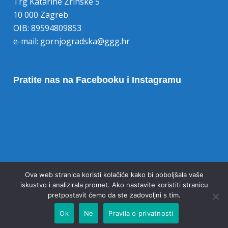
Trg Katarine Zrinske 5
10 000 Zagreb
OIB: 89594809853
e-mail:
gornjogradska@ggg.hr
Pratite nas na Facebooku i Instagramu
Opoziv pristanka na kolačiće
Ova web stranica koristi kolačiće kako bi poboljšala vaše
iskustvo i analizirala promet. Ako nastavite koristiti stranicu
pretpostavit ćemo da ste zadovoljni s tim.
Ok
Ne
Pravila o privatnosti
© 2020 Gornjogradska gimnazija Zagreb