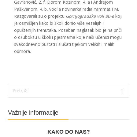
Gavranović, 2. f, Dorom Kozinom, 4. a i Andrejom
Paškvanom, 4. b, vodila novinarka radia Yammat FM.
Razgovarali su o projektu
Gornjogradska voli 80-e
koji
je osmišljen kako bi školi donio više veselijih i
opuštenijih trenutaka. Poseban naglasak bio je na priči
o džuboksu u školi i pjesmama koje naši učenici mogu
svakodnevno puštati i slušati tijekom velikih i malih
odmora.
Važnije informacije
KAKO DO NAS?