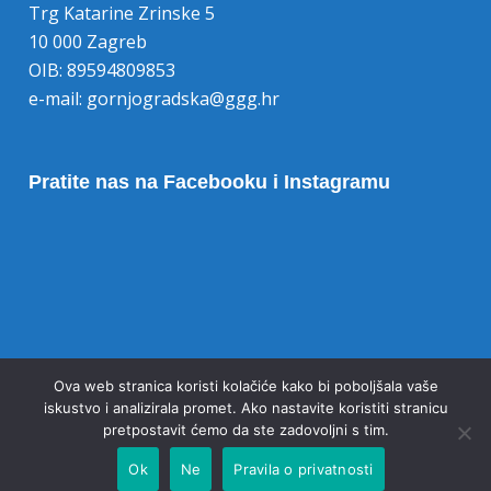
Trg Katarine Zrinske 5
10 000 Zagreb
OIB: 89594809853
e-mail:
gornjogradska@ggg.hr
Pratite nas na Facebooku i Instagramu
Opoziv pristanka na kolačiće
Ova web stranica koristi kolačiće kako bi poboljšala vaše
iskustvo i analizirala promet. Ako nastavite koristiti stranicu
pretpostavit ćemo da ste zadovoljni s tim.
Ok
Ne
Pravila o privatnosti
© 2020 Gornjogradska gimnazija Zagreb