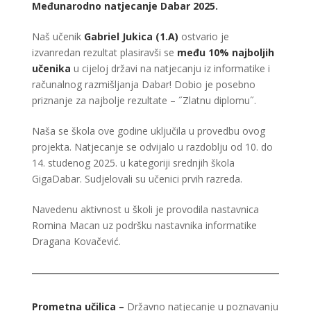
Međunarodno natjecanje Dabar 2025.
Naš učenik
Gabriel Jukica (1.A)
ostvario je
izvanredan rezultat plasiravši se
među 10% najboljih
učenika
u cijeloj državi na natjecanju iz informatike i
računalnog razmišljanja Dabar! Dobio je posebno
priznanje za najbolje rezultate – ˝Zlatnu diplomu˝.
Naša se škola ove godine uključila u provedbu ovog
projekta. Natjecanje se odvijalo u razdoblju od 10. do
14. studenog 2025. u kategoriji srednjih škola
GigaDabar. Sudjelovali su učenici prvih razreda.
Navedenu aktivnost u školi je provodila nastavnica
Romina Macan uz podršku nastavnika informatike
Dragana Kovačević.
Prometna učilica –
Državno natjecanje u poznavanju