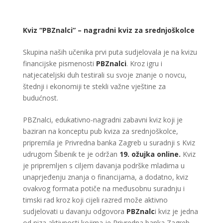
Kviz “PBZnalci” – nagradni kviz za srednjoškolce
Skupina naših učenika prvi puta sudjelovala je na kvizu
financijske pismenosti
PBZnalci
. Kroz igru i
natjecateljski duh testirali su svoje znanje o novcu,
štednji i ekonomiji te stekli važne vještine za
budućnost.
PBZnalci, edukativno-nagradni zabavni kviz koji je
baziran na konceptu pub kviza za srednjoškolce,
pripremila je Privredna banka Zagreb u suradnji s Kviz
udrugom Šibenik te je održan
19. ožujka online.
Kviz
je pripremljen s ciljem davanja podrške mladima u
unaprjeđenju znanja o financijama, a dodatno, kviz
ovakvog formata potiče na međusobnu suradnju i
timski rad kroz koji cijeli razred može aktivno
sudjelovati u davanju odgovora
PBZnalc
i kviz je jedna
od niza aktivnosti kojima je Privredna banka Zagreb