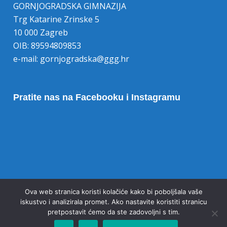
GORNJOGRADSKA GIMNAZIJA
Trg Katarine Zrinske 5
10 000 Zagreb
OIB: 89594809853
e-mail:
gornjogradska@ggg.hr
Pratite nas na Facebooku i Instagramu
Opoziv pristanka na kolačiće
Ova web stranica koristi kolačiće kako bi poboljšala vaše
iskustvo i analizirala promet. Ako nastavite koristiti stranicu
pretpostavit ćemo da ste zadovoljni s tim.