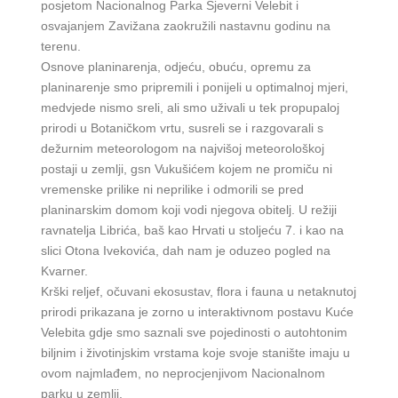
posjetom Nacionalnog Parka Sjeverni Velebit i
osvajanjem Zavižana zaokružili nastavnu godinu na
terenu.
Osnove planinarenja, odjeću, obuću, opremu za
planinarenje smo pripremili i ponijeli u optimalnoj mjeri,
medvjede nismo sreli, ali smo uživali u tek propupaloj
prirodi u Botaničkom vrtu, susreli se i razgovarali s
dežurnim meteorologom na najvišoj meteorološkoj
postaji u zemlji, gsn Vukušićem kojem ne promiču ni
vremenske prilike ni neprilike i odmorili se pred
planinarskim domom koji vodi njegova obitelj. U režiji
ravnatelja Librića, baš kao Hrvati u stoljeću 7. i kao na
slici Otona Ivekovića, dah nam je oduzeo pogled na
Kvarner.
Krški reljef, očuvani ekosustav, flora i fauna u netaknutoj
prirodi prikazana je zorno u interaktivnom postavu Kuće
Velebita gdje smo saznali sve pojedinosti o autohtonim
biljnim i životinjskim vrstama koje svoje stanište imaju u
ovom najmlađem, no neprocjenjivom Nacionalnom
parku u zemlji.