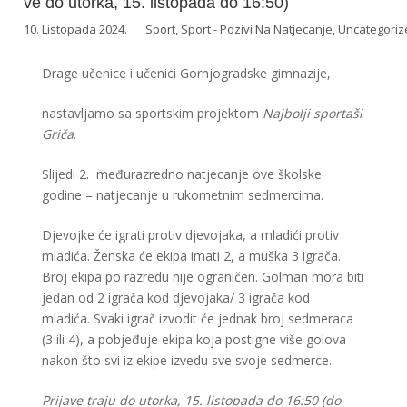
ve do utorka, 15. listopada do 16:50)
10. Listopada 2024.
Sport
,
Sport - Pozivi Na Natjecanje
,
Uncategoriz
Drage učenice i učenici Gornjogradske gimnazije,
nastavljamo sa sportskim projektom
Najbolji sportaši
Griča
.
Slijedi 2. međurazredno natjecanje ove školske
godine – natjecanje u rukometnim sedmercima.
Djevojke će igrati protiv djevojaka, a mladići protiv
mladića. Ženska će ekipa imati 2, a muška 3 igrača.
Broj ekipa po razredu nije ograničen. Golman mora biti
jedan od 2 igrača kod djevojaka/ 3 igrača kod
mladića. Svaki igrač izvodit će jednak broj sedmeraca
(3 ili 4), a pobjeđuje ekipa koja postigne više golova
nakon što svi iz ekipe izvedu sve svoje sedmerce.
Prijave traju do utorka, 15. listopada do 16:50 (do