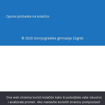
Opoziv pristanka na kolačiće
© 2020 Gornjogradska gimnazija Zagreb
Ova web stranica koristi kolačiće kako bi poboljšala vaše iskustvo
i analizirala promet. Ako nastavite koristiti stranicu pretpostavit