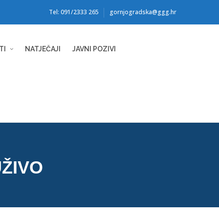
Tel: 091/2333 265
gornjogradska@ggg.hr
TI
NATJEČAJI
JAVNI POZIVI
ŽIVO