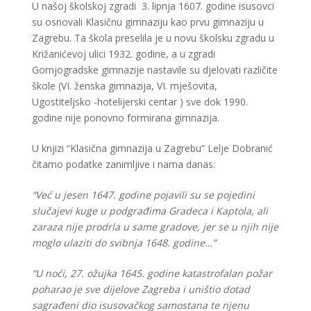
U našoj školskoj zgradi 3. lipnja 1607. godine isusovci
su osnovali Klasičnu gimnaziju kao prvu gimnaziju u
Zagrebu. Ta škola preselila je u novu školsku zgradu u
Križanićevoj ulici 1932. godine, a u zgradi
Gornjogradske gimnazije nastavile su djelovati različite
škole (VI. ženska gimnazija, VI. mješovita,
Ugostiteljsko -hotelijerski centar ) sve dok 1990.
godine nije ponovno formirana gimnazija.
U knjizi “Klasična gimnazija u Zagrebu” Lelje Dobranić
čitamo podatke zanimljive i nama danas:
“Već u jesen 1647. godine pojavili su se pojedini
slučajevi kuge u podgrađima Gradeca i Kaptola, ali
zaraza nije prodrla u same gradove, jer se u njih nije
moglo ulaziti do svibnja 1648. godine…”
“U noći, 27. ožujka 1645. godine katastrofalan požar
poharao je sve dijelove Zagreba i uništio dotad
sagrađeni dio isusovačkog samostana te njenu