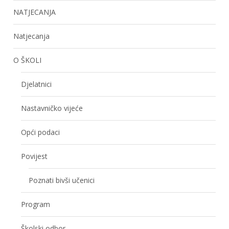
NATJECANJA
Natjecanja
O ŠKOLI
Djelatnici
Nastavničko vijeće
Opći podaci
Povijest
Poznati bivši učenici
Program
Školski odbor