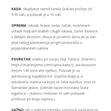
KADA
: okupljanje ispred tunela Gračani počinje od
9:30 sati, a polazak je u 10 sati;
OPREMA
: ruksak, hrana, voda, ručnik, rezervna/e
suha/e majica/e kratkih i dugih rukava, čizme /tenisice
s debljim džonom; obuća je posebno bitna jer je dan
prije našeg planinarenja prognozirana kiša u
prijepodnevnim satima
POVRATAK
: svatko po svojoj želji. Pješice, žičarom (
https://zicarasljeme.com/cijena-karte/
), autobusnom
linijom 140 (vozi vrlo rijetko). Polazak je sa
autobusnog stajališta A.K. Snježna kraljica, a
autobusna stanica na kojoj se čeka autobus zove se
Šumarske jaslice. (Odmah ispod restorana Stara
lugarnica – stanicu i restoran će vam pokazati
profesori pri kraju uspona.)
VAŽNO
: niti u jednom trenutku uspona ili spuštanja ne