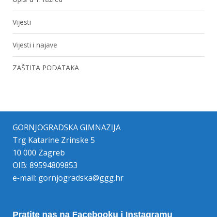
Vijesti
Vijesti i najave
ZAŠTITA PODATAKA
GORNJOGRADSKA GIMNAZIJA
Trg Katarine Zrinske 5
10 000 Zagreb
OIB: 89594809853
e-mail:
gornjogradska@ggg.hr
Pratite nas na Facebooku i Instagramu