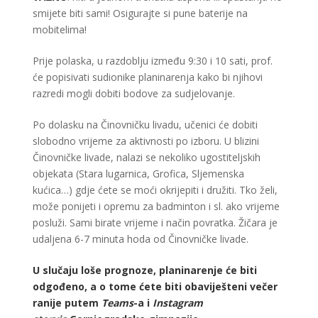
smijete biti sami! Osigurajte si pune baterije na
mobitelima!
Prije polaska, u razdoblju između 9:30 i 10 sati, prof.
će popisivati sudionike planinarenja kako bi njihovi
razredi mogli dobiti bodove za sudjelovanje.
Po dolasku na Činovničku livadu, učenici će dobiti
slobodno vrijeme za aktivnosti po izboru. U blizini
Činovničke livade, nalazi se nekoliko ugostiteljskih
objekata (Stara lugarnica, Grofica, Sljemenska
kućica…) gdje ćete se moći okrijepiti i družiti. Tko želi,
može ponijeti i opremu za badminton i sl. ako vrijeme
posluži. Sami birate vrijeme i način povratka. Žičara je
udaljena 6-7 minuta hoda od Činovničke livade.
U slučaju loše prognoze, planinarenje će biti
odgođeno, a o tome ćete biti obaviješteni večer
ranije putem
Teams
-a i
Instagram