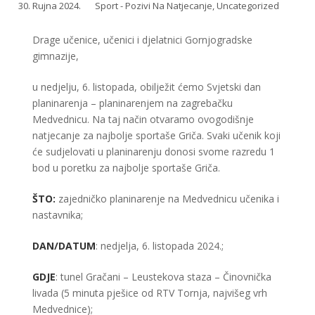
30. Rujna 2024.
Sport - Pozivi Na Natjecanje
,
Uncategorized
Drage učenice, učenici i djelatnici Gornjogradske
gimnazije,
u nedjelju, 6. listopada, obilježit ćemo Svjetski dan
planinarenja – planinarenjem na zagrebačku
Medvednicu. Na taj način otvaramo ovogodišnje
natjecanje za najbolje sportaše Griča. Svaki učenik koji
će sudjelovati u planinarenju donosi svome razredu 1
bod u poretku za najbolje sportaše Griča.
ŠTO:
zajedničko planinarenje na Medvednicu učenika i
nastavnika;
DAN/DATUM
: nedjelja, 6. listopada 2024.;
GDJE
: tunel Gračani – Leustekova staza – Činovnička
livada (5 minuta pješice od RTV Tornja, najvišeg vrh
Medvednice);