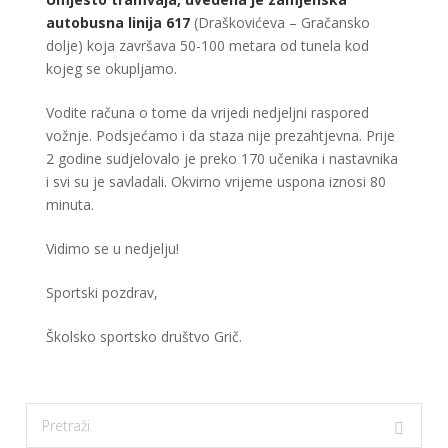
autobusna linija 617
(Draškovićeva – Gračansko
dolje) koja završava 50-100 metara od tunela kod
kojeg se okupljamo.
Vodite računa o tome da vrijedi nedjeljni raspored
vožnje. Podsjećamo i da staza nije prezahtjevna. Prije
2 godine sudjelovalo je preko 170 učenika i nastavnika
i svi su je savladali. Okvirno vrijeme uspona iznosi 80
minuta.
Vidimo se u nedjelju!
Sportski pozdrav,
Školsko sportsko društvo Grič.