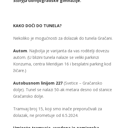
storyja
Gornjogradske gimnazije.
KAKO DOĆI DO TUNELA?
Nekoliko je mogućnosti za dolazak do tunela Gračani.
Autom
. Najbolja je varijanta da vas roditelji dovezu
autom. (U blizini tunela nalaze se veliki parkinzi
Konzuma, centra Meridijan 16 i besplatni parking kod
žičare.)
Autobusnom linijom 227
(Svetice – Gračansko
dolje). Tunel se nalazi 50-ak metara desno od stanice
Gračansko dolje.
Tramvaj broj 15, koji smo inače preporučivali za
dolazak, ne prometuje od 6.5.2024.
Umjesto tramvaja, uvedena je zamjenska