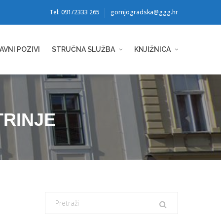
Tel: 091/2333 265
gornjogradska@ggg.hr
AVNI POZIVI
STRUČNA SLUŽBA
KNJIŽNICA
TRINJE