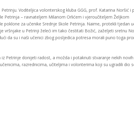
etrinju. Voditeljica volonterskog kluba GGG, prof. Katarina Noršić i p
ole Petrinja – ravnateljem Milanom Orlićem i vjeroučiteljem Željkom
 poklone za učenike Srednje škole Petrinja. Naime, protekli tjedan u
vršnjake u Petrinji želeći im tako čestitati Božić, zaželjeti sretnu N
udući da su i naši učenici zbog posljedica potresa morali puno toga pro
 Petrinje donijeti radost, a možda i potaknuti stvaranje nekih novih
čenicima, razrednicima, učiteljima i volonterima koji su ugradili dio 