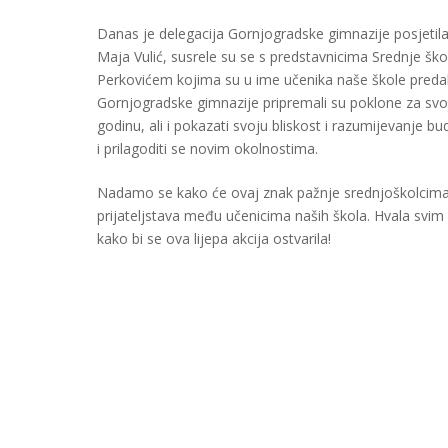
Danas je delegacija Gornjogradske gimnazije posjetila P
Maja Vulić, susrele su se s predstavnicima Srednje šk
Perkovićem kojima su u ime učenika naše škole predale
Gornjogradske gimnazije pripremali su poklone za svoje 
godinu, ali i pokazati svoju bliskost i razumijevanje b
i prilagoditi se novim okolnostima.
Nadamo se kako će ovaj znak pažnje srednjoškolcima iz
prijateljstava među učenicima naših škola. Hvala svim u
kako bi se ova lijepa akcija ostvarila!