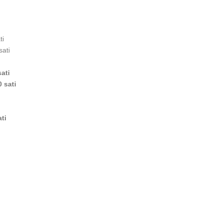
ti
ati
sati
0 sati
ati