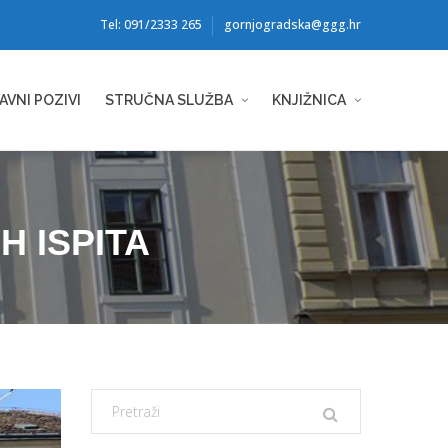
Tel: 091/2333 265
gornjogradska@ggg.hr
AVNI POZIVI
STRUČNA SLUŽBA
KNJIŽNICA
 ISPITA