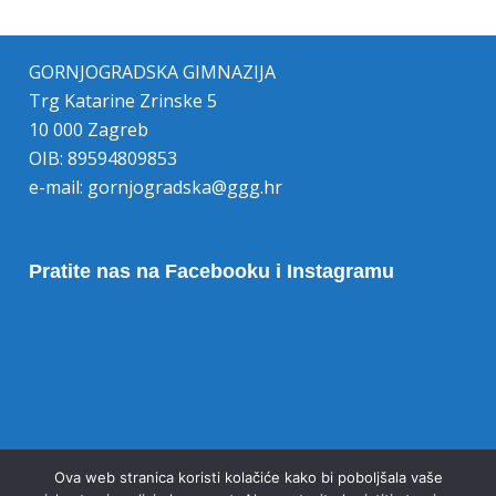
GORNJOGRADSKA GIMNAZIJA
Trg Katarine Zrinske 5
10 000 Zagreb
OIB: 89594809853
e-mail:
gornjogradska@ggg.hr
Pratite nas na Facebooku i Instagramu
Opoziv pristanka na kolačiće
Ova web stranica koristi kolačiće kako bi poboljšala vaše