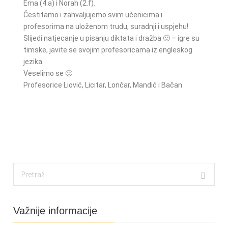
Ema (4.a) i Norah (2.f).
Čestitamo i zahvaljujemo svim učenicima i
profesorima na uloženom trudu, suradnji i uspjehu!
Slijedi natjecanje u pisanju diktata i dražba 🙂 – igre su
timske, javite se svojim profesoricama iz engleskog
jezika.
Veselimo se 🙂
Profesorice Liović, Licitar, Lončar, Mandić i Bačan
Važnije informacije