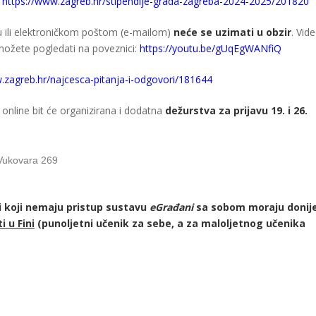
:
https://www.zagreb.hr/stipendije-grada-zagreba-2024-2025/201820
u ili elektroničkom poštom (e-mailom)
neće se uzimati u obzir
. Vide
 možete pogledati na poveznici:
https://youtu.be/gUqEgWANfiQ
.zagreb.hr/najcesca-pitanja-i-odgovori/181644
i online bit će organizirana i dodatna
dežurstva za prijavu 19. i 26.
 Vukovara 269
ji koji nemaju pristup sustavu
eGrađani
sa sobom moraju donije
i u Fini
(punoljetni učenik za sebe, a za maloljetnog učenika