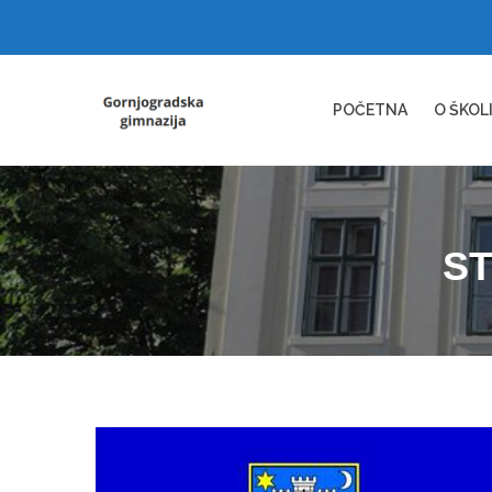
POČETNA
O ŠKOL
ST