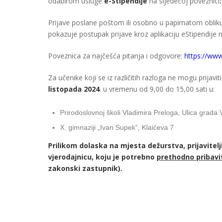
odabirom usluge
e-Stipendije
na sljedećoj poveznici
Prijave poslane poštom ili osobno u papirnatom oblik
pokazuje postupak prijave kroz aplikaciju eStipendije
Poveznica za najčešća pitanja i odgovore:
https://www
Za učenike koji se iz različitih razloga ne mogu prijavit
listopada 2024
. u vremenu od 9,00 do 15,00 sati u:
Prirodoslovnoj školi Vladimira Preloga, Ulica grada
X. gimnaziji „Ivan Supek“, Klaićeva 7
Prilikom dolaska na mjesta dežurstva, prijavitel
vjerodajnicu, koju je potrebno
prethodno pribavit
zakonski zastupnik).