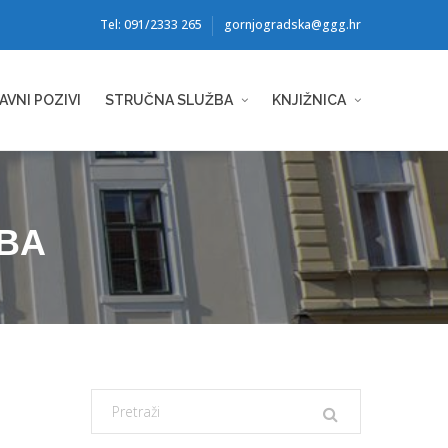
Tel: 091/2333 265
gornjogradska@ggg.hr
AVNI POZIVI
STRUČNA SLUŽBA
KNJIŽNICA
EBA