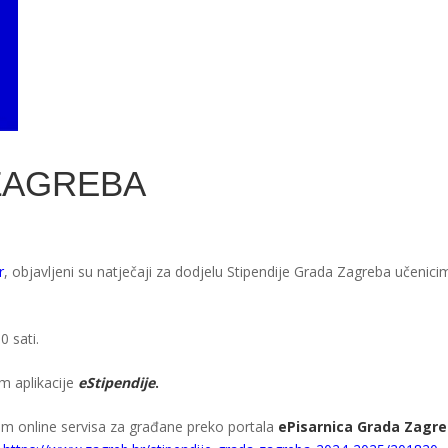
ZAGREBA
r
, objavljeni su natječaji za dodjelu Stipendije Grada Zagreba učenici
 sati.
m aplikacije
eStipendije
.
utem online servisa za građane preko portala
ePisarnica Grada Zagr