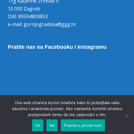
Trg Katarine Zrinske 5
10 000 Zagreb
OIB: 89594809853
e-mail:
gornjogradska@ggg.hr
Pratite nas na Facebooku i Instagramu
Opoziv pristanka na kolačiće
Ova web stranica koristi kolačiće kako bi poboljšala vaše
iskustvo i analizirala promet. Ako nastavite koristiti stranicu
pretpostavit ćemo da ste zadovoljni s tim.
Ok
Ne
Pravila o privatnosti
© 2020 Gornjogradska gimnazija Zagreb