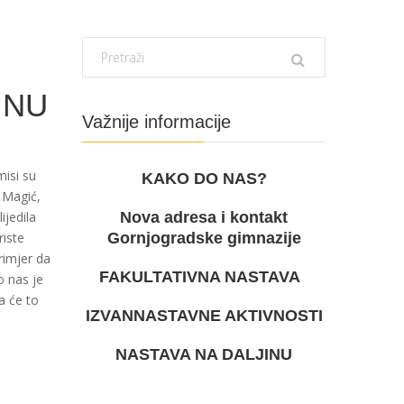
INU
Važnije informacije
misi su
KAKO DO NAS?
r Magić,
ijedila
Nova adresa i kontakt
riste
Gornjogradske gimnazije
rimjer da
FAKULTATIVNA NASTAVA
o nas je
a će to
IZVANNASTAVNE AKTIVNOSTI
.
NASTAVA NA DALJINU