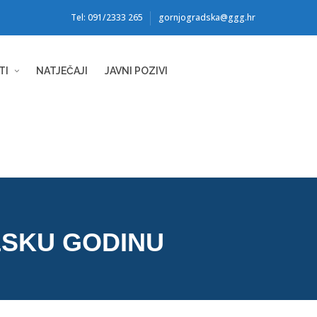
Tel: 091/2333 265
gornjogradska@ggg.hr
TI
NATJEČAJI
JAVNI POZIVI
LSKU GODINU