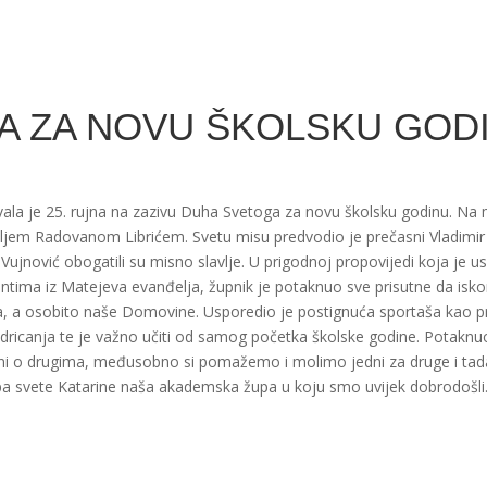
A ZA NOVU ŠKOLSKU GOD
vala je 25. rujna na zazivu Duha Svetoga za novu školsku godinu. Na 
nateljem Radovanom Librićem. Svetu misu predvodio je prečasni Vladimi
 Vujnović obogatili su misno slavlje. U prigodnoj propovijedi koja je usl
ntima iz Matejeva evanđelja, župnik je potaknuo sve prisutne da isko
a, a osobito naše Domovine. Usporedio je postignuća sportaša kao p
odricanja te je važno učiti od samog početka školske godine. Potaknu
dni o drugima, međusobno si pomažemo i molimo jedni za druge i tad
 župa svete Katarine naša akademska župa u koju smo uvijek dobrodošli