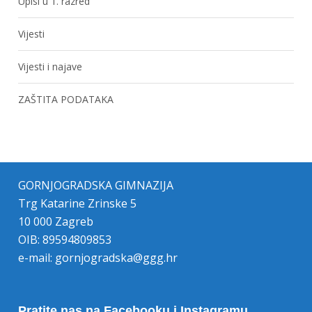
Upisi u 1. razred
Vijesti
Vijesti i najave
ZAŠTITA PODATAKA
GORNJOGRADSKA GIMNAZIJA
Trg Katarine Zrinske 5
10 000 Zagreb
OIB: 89594809853
e-mail:
gornjogradska@ggg.hr
Pratite nas na Facebooku i Instagramu