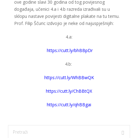
ove godine slavi 30 godina od tog povijesnog
događaja, učenici 4.a i 4.b razreda izrađivali su u
sklopu nastave povijesti digitalne plakate na tu temu.
Prof. Filip Ščuric izdvojio je neke od najuspješnijih:
4.a:
https://cutt.ly/bhBBpDr
4.b:
https://cutt.ly/WhBBwQK
https://cutt.ly/ChBBtQX
https://cutt.ly/qhBBgai